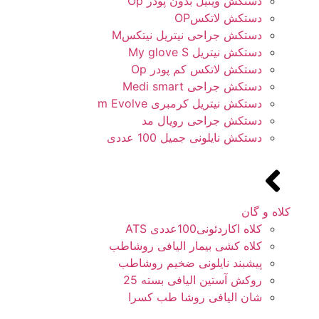
دستکش وینیل بدون پودر Op
دستکش لاتکسOP
دستکش جراحی نیتریل نیتکسM
دستکش نیتریل My glove S
دستکش لاتکس کم پودر Op
دستکش جراحی Medi smart
دستکش نیتریل کرمبری m Evolve
دستکش جراحی رویال مد
دستکش نایلونی جمیل 100 عددی
کلاه و گان
کلاه اکاردئونی100عددی ATS
کلاه کشی بیمار الیافی روشاطب
پیشبند نایلونی ضخیم روشاطب
روکش آستین الیافی بسته 25
شان الیافی روشا طب کسرا