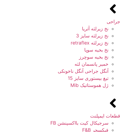
جراحی
نخ زیرلثه آتریا
نخ زیرلثه سایز 3
نخ زیرلثه retraflex
نخ بخیه سوپا
نخ بخیه سوچرز
خمیر پانسمان لثه
آنگل جراحی آنگل ناخونکی
تیغ بیستوری سایز 15
ژل هموستاتیک Mib
قطعات ایمپلنت
سرجیکال کیت بااکسپنشن FB
فیکسچر F&B