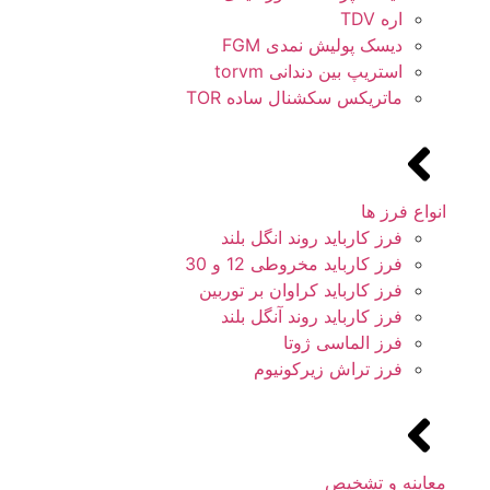
اره TDV
دیسک پولیش نمدی FGM
استریپ بین دندانی torvm
ماتریکس سکشنال ساده TOR
انواع فرز ها
فرز کارباید روند انگل بلند
فرز کارباید مخروطی 12 و 30
فرز کارباید کراوان بر توربین
فرز کارباید روند آنگل بلند
فرز الماسی ژوتا
فرز تراش زیرکونیوم
معاینه و تشخیص