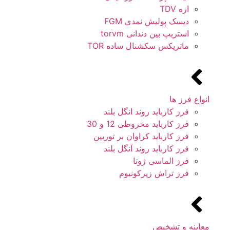
اره TDV
دیسک پولیش نمدی FGM
استریپ بین دندانی torvm
ماتریکس سکشنال ساده TOR
انواع فرز ها
فرز کارباید روند انگل بلند
فرز کارباید مخروطی 12 و 30
فرز کارباید کراوان بر توربین
فرز کارباید روند آنگل بلند
فرز الماسی ژوتا
فرز تراش زیرکونیوم
معاینه و تشخیص