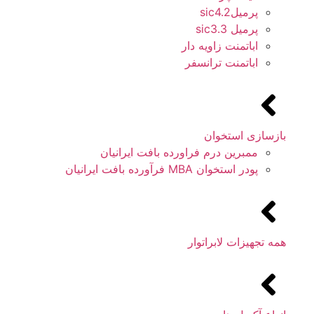
پرمیلsic4.2
پرمیل sic3.3
اباتمنت زاویه دار
اباتمنت ترانسفر
بازسازی استخوان
ممبرین درم فراورده بافت ایرانیان
پودر استخوان MBA فرآورده بافت ایرانیان
همه تجهیزات لابراتوار