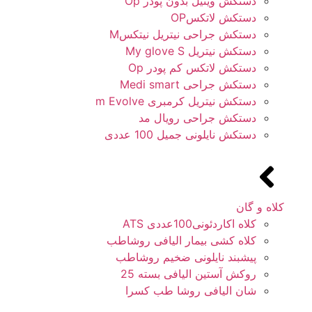
دستکش وینیل بدون پودر Op
دستکش لاتکسOP
دستکش جراحی نیتریل نیتکسM
دستکش نیتریل My glove S
دستکش لاتکس کم پودر Op
دستکش جراحی Medi smart
دستکش نیتریل کرمبری m Evolve
دستکش جراحی رویال مد
دستکش نایلونی جمیل 100 عددی
کلاه و گان
کلاه اکاردئونی100عددی ATS
کلاه کشی بیمار الیافی روشاطب
پیشبند نایلونی ضخیم روشاطب
روکش آستین الیافی بسته 25
شان الیافی روشا طب کسرا