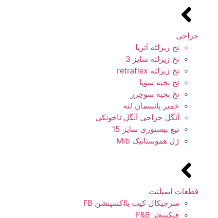
جراحی
نخ زیرلثه آتریا
نخ زیرلثه سایز 3
نخ زیرلثه retraflex
نخ بخیه سوپا
نخ بخیه سوچرز
خمیر پانسمان لثه
آنگل جراحی آنگل ناخونکی
تیغ بیستوری سایز 15
ژل هموستاتیک Mib
قطعات ایمپلنت
سرجیکال کیت بااکسپنشن FB
فیکسچر F&B