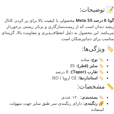
📝 توضیحات:
گوتا 6 درصد 35 Meta
محصولی با کیفیت بالا برای پر کردن کانال
ریشه دندان است که از زیست‌سازگاری و بی‌اثر زیستی برخوردار
می‌باشد. این محصول به دلیل انعطاف‌پذیری و مقاومت بالا، گزینه‌ای
مناسب برای دندانپزشکان است.
🏷️ ویژگی‌ها:
🏷️
نوع:
ساده
🏷️
سایز (قطر):
35
🏷️
تقارب (Taper):
6 درصد
🏷️
استانداردها:
CE اروپا / ISO
📏 مشخصات:
🏷️
بسته‌بندی:
۱۲۰ عددی
🌈
رنگبندی:
دارای رنگبندی سر طبق سایز جهت سهولت
استفاده