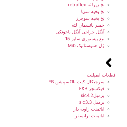
نخ زیرلثه retraflex
نخ بخیه سوپا
نخ بخیه سوچرز
خمیر پانسمان لثه
آنگل جراحی آنگل ناخونکی
تیغ بیستوری سایز 15
ژل هموستاتیک Mib
قطعات ایمپلنت
سرجیکال کیت بااکسپنشن FB
فیکسچر F&B
پرمیلsic4.2
پرمیل sic3.3
اباتمنت زاویه دار
اباتمنت ترانسفر