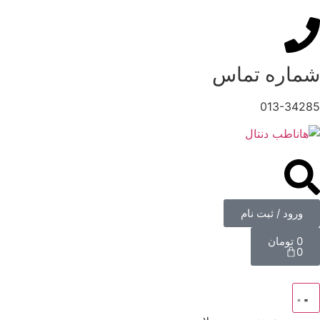
شماره تماس
013-34285
ورود / ثبت نام
0
تومان
0