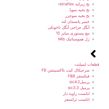
نخ زیرلثه retraflex
نخ بخیه سوپا
نخ بخیه سوچرز
خمیر پانسمان لثه
آنگل جراحی آنگل ناخونکی
تیغ بیستوری سایز 15
ژل هموستاتیک Mib
قطعات ایمپلنت
سرجیکال کیت بااکسپنشن FB
فیکسچر F&B
پرمیلsic4.2
پرمیل sic3.3
اباتمنت زاویه دار
اباتمنت ترانسفر