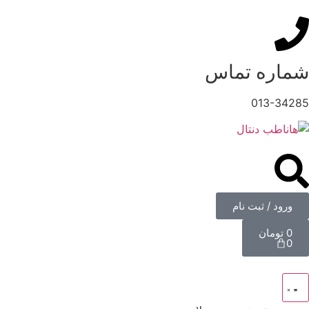
شماره تماس
013-34285
ورود / ثبت نام
0
تومان
0