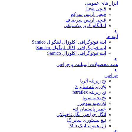
ابزار های عمومی
قیچی Juya
قیچی اریس سرکج
قیچی اریس سرصاف
آمالگام کریر پلاستیکی
آینه ها
اینه فوتوگرافی اکلوزال لینگوال Samico
اینه فوتوگرافی باکال لینگوال Samico
اینه فوتوگرافی اکلوزال Samico
همه محصولات ایمپلنت و جراحی
جراحی
نخ زیرلثه آتریا
نخ زیرلثه سایز 3
نخ زیرلثه retraflex
نخ بخیه سوپا
نخ بخیه سوچرز
خمیر پانسمان لثه
آنگل جراحی آنگل ناخونکی
تیغ بیستوری سایز 15
ژل هموستاتیک Mib