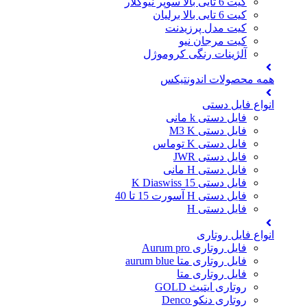
کیت 6 تایی بالا سوپر نیوکلار
کیت 6 تایی بالا برلیان
کیت مدل پرزیدنت
کیت مرجان نیو
آلژینات رنگی کروموژل
همه محصولات اندونتیکس
انواع فایل دستی
فایل دستی k مانی
فایل دستی M3 K
فایل دستی K توماس
فایل دستی JWR
فایل دستی H مانی
فایل دستی 15 K Diaswiss
فایل دستی H آسورت 15 تا 40
فایل دستی H
انواع فایل روتاری
فایل روتاری Aurum pro
فایل روتاری متا aurum blue
فایل روتاری متا
روتاری ایتیث GOLD
روتاری دنکو Denco