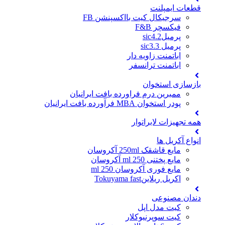
قطعات ایمپلنت
سرجیکال کیت بااکسپنشن FB
فیکسچر F&B
پرمیلsic4.2
پرمیل sic3.3
اباتمنت زاویه دار
اباتمنت ترانسفر
بازسازی استخوان
ممبرین درم فراورده بافت ایرانیان
پودر استخوان MBA فرآورده بافت ایرانیان
همه تجهیزات لابراتوار
انواع آکریل ها
مایع قاشقک 250ml آکروسان
مایع پختنی 250 ml آکروسان
مایع فوری آکروسان 250 ml
اکریل ریلاینTokuyama fast
دندان مصنوعی
کیت مدل اپل
کیت سوپرنیوکلار