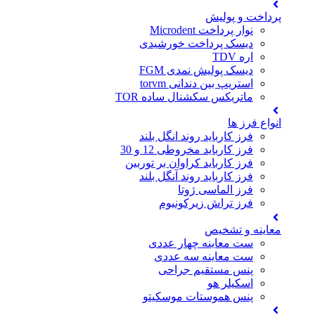
پرداخت و پولیش
نوار پرداخت Microdent
دیسک پرداخت خورشیدی
اره TDV
دیسک پولیش نمدی FGM
استریپ بین دندانی torvm
ماتریکس سکشنال ساده TOR
انواع فرز ها
فرز کارباید روند انگل بلند
فرز کارباید مخروطی 12 و 30
فرز کارباید کراوان بر توربین
فرز کارباید روند آنگل بلند
فرز الماسی ژوتا
فرز تراش زیرکونیوم
معاینه و تشخیص
ست معاینه چهار عددی
ست معاینه سه عددی
پنس مستقیم جراحی
اسکیلر هو
پنس هموستات موسکیتو