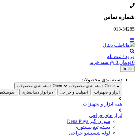
پرش
به
شماره تماس
محتوا
013-34285
ورود / ثبت نام
0
تومان
0
سبد خرید
دسته بندی محصولات
Close دسته بندی محصولات
Open دسته بندی محصولات
ابزار و تجهیزات
ایمپلنت و جراحی
لابراتوار دندانسازی
اندونتیکس
همه ابزار و تجهیزات
ابزار های جراحی
سوزن گیر Dena Puya
دسته تیغ بیستوری
لوله شستشو جراحی