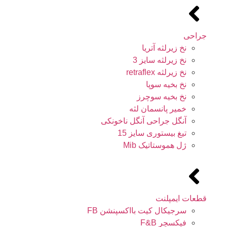
جراحی
نخ زیرلثه آتریا
نخ زیرلثه سایز 3
نخ زیرلثه retraflex
نخ بخیه سوپا
نخ بخیه سوچرز
خمیر پانسمان لثه
آنگل جراحی آنگل ناخونکی
تیغ بیستوری سایز 15
ژل هموستاتیک Mib
قطعات ایمپلنت
سرجیکال کیت بااکسپنشن FB
فیکسچر F&B