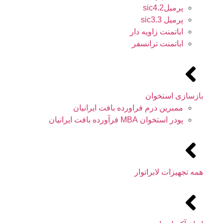
پرمیلsic4.2
پرمیل sic3.3
اباتمنت زاویه دار
اباتمنت ترانسفر
بازسازی استخوان
ممبرین درم فراورده بافت ایرانیان
پودر استخوان MBA فرآورده بافت ایرانیان
همه تجهیزات لابراتوار