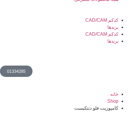
کدکم CAD/CAM
برندها
کدکم CAD/CAM
برندها
01334285
خانه
Shop
کامپوزیت فلو دنتکیست