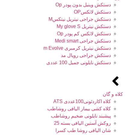
دستکش وینیل بدون پودر Op
دستکش لاتکسOP
دستکش جراحی نیتریل نیتکسM
دستکش نیتریل My glove S
دستکش لاتکس کم پودر Op
دستکش جراحی Medi smart
دستکش نیتریل کرمبری m Evolve
دستکش جراحی رویال مد
دستکش نایلونی جمیل 100 عددی
کلاه و گان
کلاه اکاردئونی100عددی ATS
کلاه کشی بیمار الیافی روشاطب
پیشبند نایلونی ضخیم روشاطب
روکش آستین الیافی بسته 25
شان الیافی روشا طب کسرا