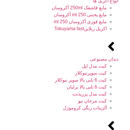
انواع آکریل ها
مایع قاشقک 250ml آکروسان
مایع پختنی 250 ml آکروسان
مایع فوری آکروسان 250 ml
اکریل ریلاینTokuyama fast
دندان مصنوعی
کیت مدل اپل
کیت سوپرنیوکلار
کیت 6 تایی بالا سوپر نیوکلار
کیت 6 تایی بالا برلیان
کیت مدل پرزیدنت
کیت مرجان نیو
آلژینات رنگی کروموژل