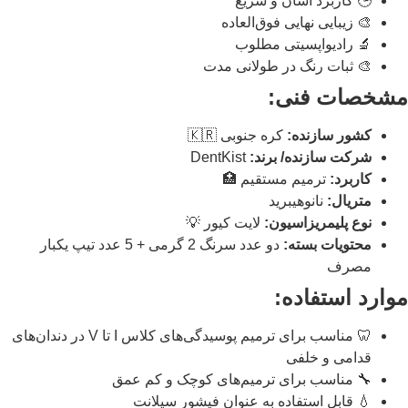
🕒 کاربرد آسان و سریع
🎨 زیبایی نهایی فوق‌العاده
🔬 رادیواپسیتی مطلوب
🎨 ثبات رنگ در طولانی مدت
شخصات فنی:
کشور سازنده:
کره جنوبی 🇰🇷
شرکت سازنده/ برند:
DentKist
کاربرد:
ترمیم مستقیم 🏥
متریال:
نانوهیبرید
نوع پلیمریزاسیون:
لایت کیور 💡
محتویات بسته:
دو عدد سرنگ 2 گرمی + 5 عدد تیپ یکبار
مصرف
وارد استفاده:
🦷 مناسب برای ترمیم پوسیدگی‌های کلاس I تا V در دندان‌های
قدامی و خلفی
🔧 مناسب برای ترمیم‌های کوچک و کم عمق
💧 قابل استفاده به عنوان فیشور سیلانت