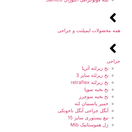
همه محصولات ایمپلنت و جراحی
جراحی
نخ زیرلثه آتریا
نخ زیرلثه سایز 3
نخ زیرلثه retraflex
نخ بخیه سوپا
نخ بخیه سوچرز
خمیر پانسمان لثه
آنگل جراحی آنگل ناخونکی
تیغ بیستوری سایز 15
ژل هموستاتیک Mib