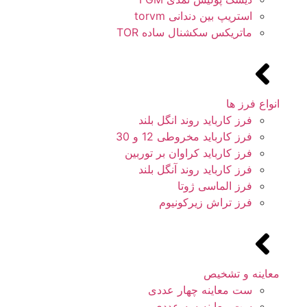
استریپ بین دندانی torvm
ماتریکس سکشنال ساده TOR
انواع فرز ها
فرز کارباید روند انگل بلند
فرز کارباید مخروطی 12 و 30
فرز کارباید کراوان بر توربین
فرز کارباید روند آنگل بلند
فرز الماسی ژوتا
فرز تراش زیرکونیوم
معاینه و تشخیص
ست معاینه چهار عددی
ست معاینه سه عددی