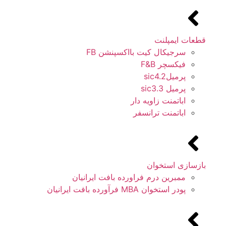
قطعات ایمپلنت
سرجیکال کیت بااکسپنشن FB
فیکسچر F&B
پرمیلsic4.2
پرمیل sic3.3
اباتمنت زاویه دار
اباتمنت ترانسفر
بازسازی استخوان
ممبرین درم فراورده بافت ایرانیان
پودر استخوان MBA فرآورده بافت ایرانیان