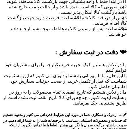
1) در ابتدا حتما با واحد پشتیبانی جهت بازگشت کالا هماهنگ شوید.
2)در صورتی که کالا آسیب دیده باشد و از حالت پلمپ خارج شده
باشد بازگشت کالا امکان پذیر نیست.
3)پس از دریافت کالا شما
48
ساعت فرصت دارید جهت بازگشت
کالا اقدام فرمایید.
4)48 ساعت پس از رسیدن کالا به هاناطب وجه شما ارجاع داده
خواهد شد.
شرایط ارسال کالا
📯 دقت در ثبت سفارش :
ما در تلاش هستیم تا یک تجربه خرید یکپارچه را برای مشتریان خود
فراهم کنیم.
با این حال، ما با مهربانی به شما یادآوری می کنیم که این مسئولیت
شماست که قبل از تکمیل خرید، از صحت جزئیات سفارش خود
اطمینان حاصل کنید.
ما در تلاش هستیم که تاریخ انقضای تمام محصولات را به روز در
وبسایت آپدیت کنیم ، چناچه برای کالا تاریخ انقضا ثبت نشده است از
طریق پشتیبانی چک بفرمایید.
🖋 ما از درک و همکاری شما در مورد این شرایط قدردانی می کنیم و متعهد هستیم
که خدمات و محصولات استثنایی متناسب با ترجیحات شما را به شما ارائه دهیم. در
صورت داشتن هرگونه سوال یا نگرانی بیشتر، لطفا با ما تماس بگیرید. از اینکه