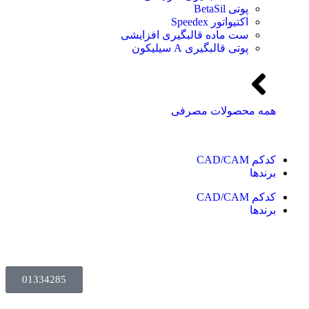
پوتی BetaSil
اکتیواتور Speedex
ست ماده قالبگیری افزایشی
پوتی قالبگیری A سیلیکون
همه محصولات مصرفی
کدکم CAD/CAM
برندها
کدکم CAD/CAM
برندها
01334285