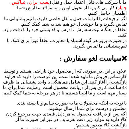
ما با شرکت های قابل اعتماد حمل و نقل (
پست ایران
،
تیپاکس
،
چاپار
) کار می کنیم تا از تحویل ایمن و به موقع سفارش شما
اطمینان حاصل کنیم.
اگر ترجیحات یا الزامات حمل و نقل خاصی دارید، با تیم پشتیبانی ما
تماس بگیرید و ما خوشحال خواهیم شد به شما کمک کنیم.
لطفا در هنگام ثبت سفارش ، آدرس و کد پستی خود را با دقت وارد
کنید.
در صورت بروز هر گونه اشتباه یا مغایرت، لطفاً فوراً برای کمک با
تیم پشتیبانی ما تماس بگیرید.
❌سیاست لغو سفارش :
علاوه بر این، در صورتی که از محصول خود ناراضی هستید و توسط
کارشناس فروش ما تایید شده است، این فرصت را دارید که فرآیند
بازگشت را آغاز کنید. این شامل هماهنگی با واحد پشتیبانی ما ظرف
48 ساعت کاری پس از دریافت محصول است. رضایت شما برای ما
بسیار مهم است و ما اینجا هستیم تا در هر مرحله به شما کمک کنیم.
با توجه به اینکه محصولات ما به صورت سالم و با بسته بندی
مطمئن و درست برای شما ارسال میشوند.
اگه پس از دریافت محصول به هر دلیل قصدی جهت مرجوع کردن
کالا دارید به موارد زیر دقت بفرماید ، در غیر این صورت ما از
بازگشت کالا معذور هستیم: