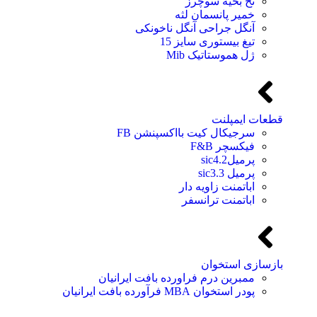
نخ بخیه سوچرز
خمیر پانسمان لثه
آنگل جراحی آنگل ناخونکی
تیغ بیستوری سایز 15
ژل هموستاتیک Mib
قطعات ایمپلنت
سرجیکال کیت بااکسپنشن FB
فیکسچر F&B
پرمیلsic4.2
پرمیل sic3.3
اباتمنت زاویه دار
اباتمنت ترانسفر
بازسازی استخوان
ممبرین درم فراورده بافت ایرانیان
پودر استخوان MBA فرآورده بافت ایرانیان