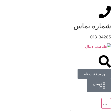
شماره تماس
013-34285
ورود / ثبت نام
0
تومان
0