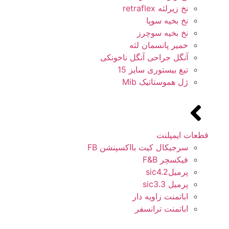
نخ زیرلثه retraflex
نخ بخیه سوپا
نخ بخیه سوچرز
خمیر پانسمان لثه
آنگل جراحی آنگل ناخونکی
تیغ بیستوری سایز 15
ژل هموستاتیک Mib
قطعات ایمپلنت
سرجیکال کیت بااکسپنشن FB
فیکسچر F&B
پرمیلsic4.2
پرمیل sic3.3
اباتمنت زاویه دار
اباتمنت ترانسفر