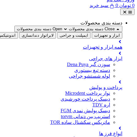
0
تومان
0
سبد خرید
دسته بندی محصولات
Close دسته بندی محصولات
Open دسته بندی محصولات
ابزار و تجهیزات
ایمپلنت و جراحی
لابراتوار دندانسازی
اندونتیکس
همه ابزار و تجهیزات
ابزار های جراحی
سوزن گیر Dena Puya
دسته تیغ بیستوری
لوله شستشو جراحی
پرداخت و پولیش
نوار پرداخت Microdent
دیسک پرداخت خورشیدی
اره TDV
دیسک پولیش نمدی FGM
استریپ بین دندانی torvm
ماتریکس سکشنال ساده TOR
انواع فرز ها