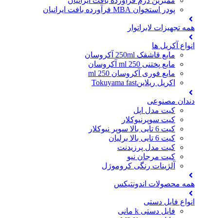
ممبرین درم فراورده بافت ایرانیان
پودر استخوان MBA فرآورده بافت ایرانیان
همه تجهیزات لابراتوار
انواع آکریل ها
مایع قاشقک 250ml آکروسان
مایع پختنی 250 ml آکروسان
مایع فوری آکروسان 250 ml
اکریل ریلاینTokuyama fast
دندان مصنوعی
کیت مدل اپل
کیت سوپرنیوکلار
کیت 6 تایی بالا سوپر نیوکلار
کیت 6 تایی بالا برلیان
کیت مدل پرزیدنت
کیت مرجان نیو
آلژینات رنگی کروموژل
همه محصولات اندونتیکس
انواع فایل دستی
فایل دستی k مانی