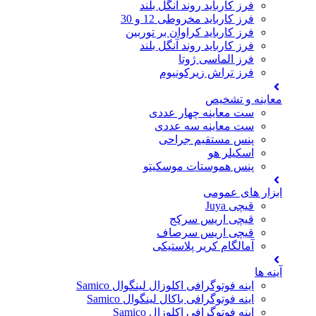
فرز کارباید روند انگل بلند
فرز کارباید مخروطی 12 و 30
فرز کارباید کراوان بر توربین
فرز کارباید روند آنگل بلند
فرز الماسی ژوتا
فرز تراش زیرکونیوم
معاینه و تشخیص
ست معاینه چهار عددی
ست معاینه سه عددی
پنس مستقیم جراحی
اسکیلر هو
پنس هموستات موسکیتو
ابزار های عمومی
قیچی Juya
قیچی اریس سرکج
قیچی اریس سرصاف
آمالگام کریر پلاستیکی
آینه ها
اینه فوتوگرافی اکلوزال لینگوال Samico
اینه فوتوگرافی باکال لینگوال Samico
اینه فوتوگرافی اکلوزال Samico