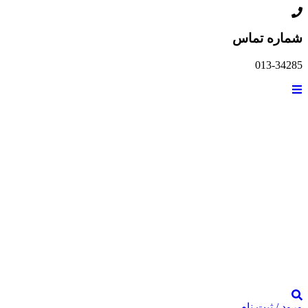
پرش
به
شماره تماس
محتوا
013-34285
ورود / ثبت نام