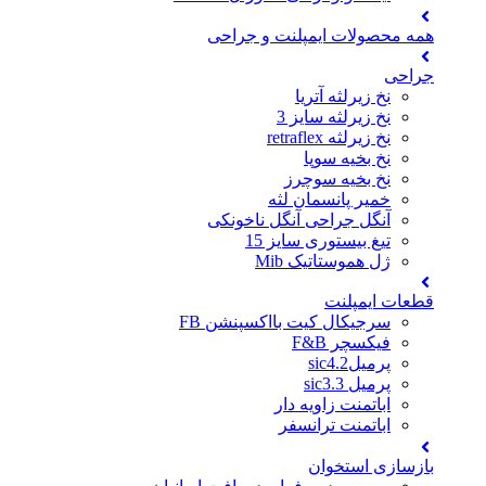
همه محصولات ایمپلنت و جراحی
جراحی
نخ زیرلثه آتریا
نخ زیرلثه سایز 3
نخ زیرلثه retraflex
نخ بخیه سوپا
نخ بخیه سوچرز
خمیر پانسمان لثه
آنگل جراحی آنگل ناخونکی
تیغ بیستوری سایز 15
ژل هموستاتیک Mib
قطعات ایمپلنت
سرجیکال کیت بااکسپنشن FB
فیکسچر F&B
پرمیلsic4.2
پرمیل sic3.3
اباتمنت زاویه دار
اباتمنت ترانسفر
بازسازی استخوان