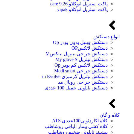
پاکت استریل اتوکلاو 9.26 care
پاکت استریل اتوکلاو yipak
انواع دستکش
دستکش وینیل بدون پودر Op
دستکش لاتکسOP
دستکش جراحی نیتریل نیتکسM
دستکش نیتریل My glove S
دستکش لاتکس کم پودر Op
دستکش جراحی Medi smart
دستکش نیتریل کرمبری m Evolve
دستکش جراحی رویال مد
دستکش نایلونی جمیل 100 عددی
کلاه و گان
کلاه اکاردئونی100عددی ATS
کلاه کشی بیمار الیافی روشاطب
پیشبند نایلونی ضخیم روشاطب