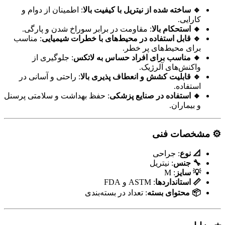
🔹 ساخته شده از نیتریل با کیفیت بالا
: اطمینان از دوام و
کارایی.
🔸 استحکام بالا
: مقاومت در برابر سوراخ شدن و پارگی.
🔹 قابل استفاده در محیط‌های با خطرات شیمیایی
: مناسب
برای محیط‌های پر خطر.
🔸 مناسب برای افراد حساس به لاتکس
: جلوگیری از
واکنش‌های آلرژیک.
🔹 قابلیت کشش و انعطاف پذیری بالا
: راحتی و آسانی در
استفاده.
🔸 استفاده در صنایع پزشکی
: حفظ بهداشت و سلامتی پرسنل
و بیماران.
⚙️ مشخصات فنی
📐 نوع
: جراحی
🔧 جنس
: نیتریل
💡 سایز
: M
📏 استانداردها
: ASTM و FDA
📦 محتوای بسته
: تعداد در بسته‌بندی