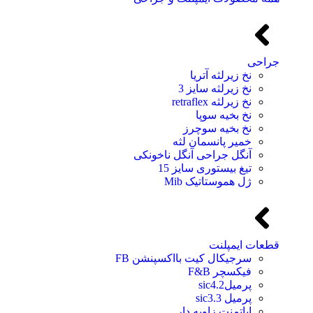
جراحی
نخ زیرلثه آتریا
نخ زیرلثه سایز 3
نخ زیرلثه retraflex
نخ بخیه سوپا
نخ بخیه سوچرز
خمیر پانسمان لثه
آنگل جراحی آنگل ناخونکی
تیغ بیستوری سایز 15
ژل هموستاتیک Mib
قطعات ایمپلنت
سرجیکال کیت بااکسپنشن FB
فیکسچر F&B
پرمیلsic4.2
پرمیل sic3.3
اباتمنت زاویه دار