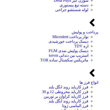
سوزن گیر Dena Puya
دسته تیغ بیستوری
لوله شستشو جراحی
پرداخت و پولیش
نوار پرداخت Microdent
دیسک پرداخت خورشیدی
اره TDV
دیسک پولیش نمدی FGM
استریپ بین دندانی torvm
ماتریکس سکشنال ساده TOR
انواع فرز ها
فرز کارباید روند انگل بلند
فرز کارباید مخروطی 12 و 30
فرز کارباید کراوان بر توربین
فرز کارباید روند آنگل بلند
فرز الماسی ژوتا