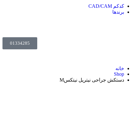
کدکم CAD/CAM
برندها
01334285
خانه
Shop
دستکش جراحی نیتریل نیتکسM