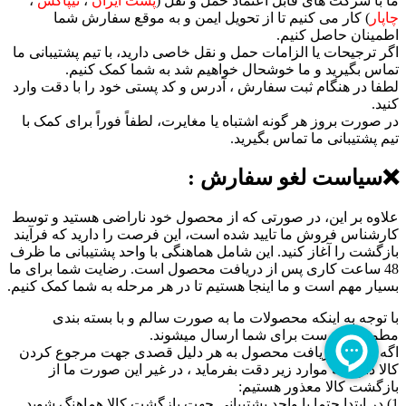
ما با شرکت های قابل اعتماد حمل و نقل (
پست ایران
،
تیپاکس
،
چاپار
) کار می کنیم تا از تحویل ایمن و به موقع سفارش شما
اطمینان حاصل کنیم.
اگر ترجیحات یا الزامات حمل و نقل خاصی دارید، با تیم پشتیبانی ما
تماس بگیرید و ما خوشحال خواهیم شد به شما کمک کنیم.
لطفا در هنگام ثبت سفارش ، آدرس و کد پستی خود را با دقت وارد
کنید.
در صورت بروز هر گونه اشتباه یا مغایرت، لطفاً فوراً برای کمک با
تیم پشتیبانی ما تماس بگیرید.
❌سیاست لغو سفارش :
علاوه بر این، در صورتی که از محصول خود ناراضی هستید و توسط
کارشناس فروش ما تایید شده است، این فرصت را دارید که فرآیند
بازگشت را آغاز کنید. این شامل هماهنگی با واحد پشتیبانی ما ظرف
48 ساعت کاری پس از دریافت محصول است. رضایت شما برای ما
بسیار مهم است و ما اینجا هستیم تا در هر مرحله به شما کمک کنیم.
با توجه به اینکه محصولات ما به صورت سالم و با بسته بندی
مطمئن و درست برای شما ارسال میشوند.
اگه پس از دریافت محصول به هر دلیل قصدی جهت مرجوع کردن
کالا دارید به موارد زیر دقت بفرماید ، در غیر این صورت ما از
بازگشت کالا معذور هستیم:
1) در ابتدا حتما با واحد پشتیبانی جهت بازگشت کالا هماهنگ شوید.