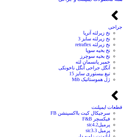
جراحی
نخ زیرلثه آتریا
نخ زیرلثه سایز 3
نخ زیرلثه retraflex
نخ بخیه سوپا
نخ بخیه سوچرز
خمیر پانسمان لثه
آنگل جراحی آنگل ناخونکی
تیغ بیستوری سایز 15
ژل هموستاتیک Mib
قطعات ایمپلنت
سرجیکال کیت بااکسپنشن FB
فیکسچر F&B
پرمیلsic4.2
پرمیل sic3.3
اباتمنت زاویه دار