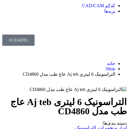
کدکم CAD/CAM
برندها
01334285
خانه
Shop
التراسونیک 6 لیتری Aj teb عاج طب مدل CD4860
التراسونیک 6 لیتری Aj teb عاج
طب مدل CD4860
دسته بندی‌ها:
ابزار و تجهیزات
,
التراسونیک