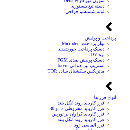
سوزن گیر Dena Puya
دسته تیغ بیستوری
لوله شستشو جراحی
پرداخت و پولیش
نوار پرداخت Microdent
دیسک پرداخت خورشیدی
اره TDV
دیسک پولیش نمدی FGM
استریپ بین دندانی torvm
ماتریکس سکشنال ساده TOR
انواع فرز ها
فرز کارباید روند انگل بلند
فرز کارباید مخروطی 12 و 30
فرز کارباید کراوان بر توربین
فرز کارباید روند آنگل بلند
فرز الماسی ژوتا