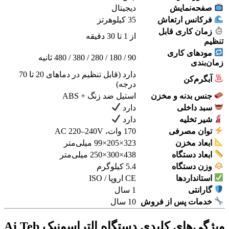
صفحه‌نمایش
دیجیتال
فرکانس ارتعاش
35 کیلوهرتز
زمان کاری قابل
از 1 تا 30 دقیقه
تنظیم
مودهای کاری
90 / 180 / 280 / 380 / 480 ثانیه
زمان‌بندی
دارد (قابل تنظیم در دماهای 20 تا 70
آبگرم‌کن
درجه)
جنس بدنه و مخزن
استیل ضد زنگ + ABS
سبد داخلی
دارد
شیر تخلیه
دارد
توان مصرفی
170 وات، AC 220–240V
ابعاد مخزن
323×205×99 میلی‌متر
ابعاد دستگاه
438×300×250 میلی‌متر
وزن دستگاه
5.4 کیلوگرم
استانداردها
CE اروپا / ISO
گارانتی
1 سال
خدمات پس از فروش
10 سال
ویژگی‌های کلیدی دستگاه التراسونیک Aj Teb