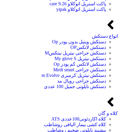
پاکت استریل اتوکلاو 9.26 care
پاکت استریل اتوکلاو yipak
انواع دستکش
دستکش وینیل بدون پودر Op
دستکش لاتکسOP
دستکش جراحی نیتریل نیتکسM
دستکش نیتریل My glove S
دستکش لاتکس کم پودر Op
دستکش جراحی Medi smart
دستکش نیتریل کرمبری m Evolve
دستکش جراحی رویال مد
دستکش نایلونی جمیل 100 عددی
کلاه و گان
کلاه اکاردئونی100عددی ATS
کلاه کشی بیمار الیافی روشاطب
پیشبند نایلونی ضخیم روشاطب