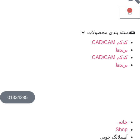
0
دسته بندی محصولات
کدکم CAD/CAM
برندها
کدکم CAD/CAM
برندها
01334285
خانه
Shop
آبسلانگ چوبی