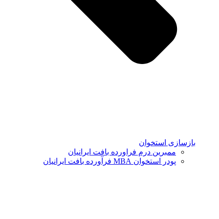
بازسازی استخوان
ممبرین درم فراورده بافت ایرانیان
پودر استخوان MBA فرآورده بافت ایرانیان