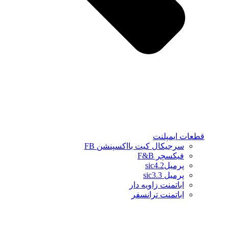
قطعات ایمپلنت
سرجیکال کیت بااکسپنشن FB
فیکسچر F&B
پرمیلsic4.2
پرمیل sic3.3
اباتمنت زاویه دار
اباتمنت ترانسفر