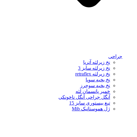
جراحی
نخ زیرلثه آتریا
نخ زیرلثه سایز 3
نخ زیرلثه retraflex
نخ بخیه سوپا
نخ بخیه سوچرز
خمیر پانسمان لثه
آنگل جراحی آنگل ناخونکی
تیغ بیستوری سایز 15
ژل هموستاتیک Mib