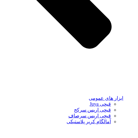
ابزار های عمومی
قیچی Juya
قیچی اریس سرکج
قیچی اریس سرصاف
آمالگام کریر پلاستیکی