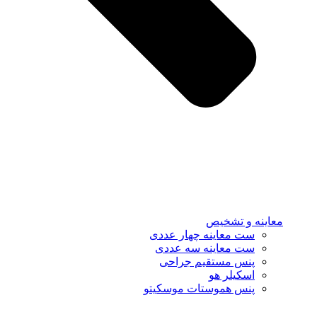
معاینه و تشخیص
ست معاینه چهار عددی
ست معاینه سه عددی
پنس مستقیم جراحی
اسکیلر هو
پنس هموستات موسکیتو