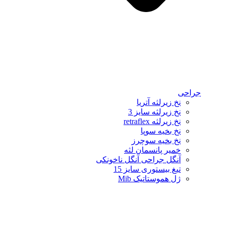
جراحی
نخ زیرلثه آتریا
نخ زیرلثه سایز 3
نخ زیرلثه retraflex
نخ بخیه سوپا
نخ بخیه سوچرز
خمیر پانسمان لثه
آنگل جراحی آنگل ناخونکی
تیغ بیستوری سایز 15
ژل هموستاتیک Mib