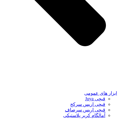
ابزار های عمومی
قیچی Juya
قیچی اریس سرکج
قیچی اریس سرصاف
آمالگام کریر پلاستیکی