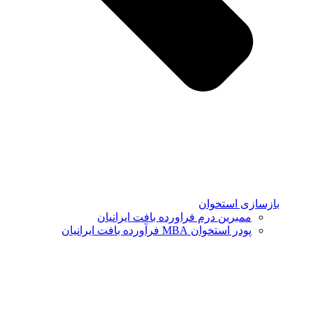
بازسازی استخوان
ممبرین درم فراورده بافت ایرانیان
پودر استخوان MBA فرآورده بافت ایرانیان