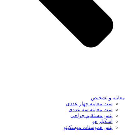
معاینه و تشخیص
ست معاینه چهار عددی
ست معاینه سه عددی
پنس مستقیم جراحی
اسکیلر هو
پنس هموستات موسکیتو