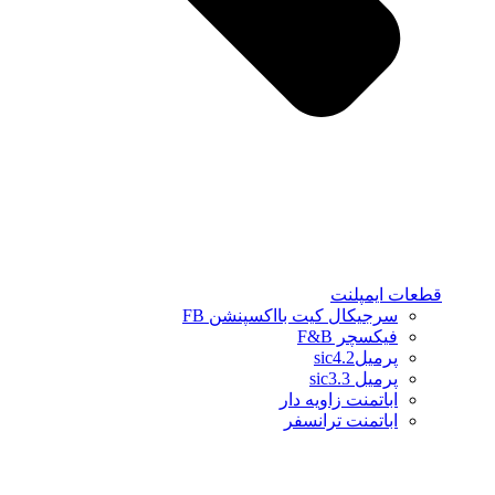
قطعات ایمپلنت
سرجیکال کیت بااکسپنشن FB
فیکسچر F&B
پرمیلsic4.2
پرمیل sic3.3
اباتمنت زاویه دار
اباتمنت ترانسفر