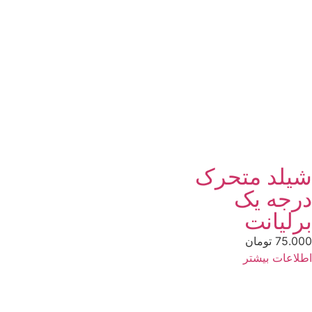
یلد متحرک
رجه یک
رلیانت
75.0
تومان
لاعات بیشتر