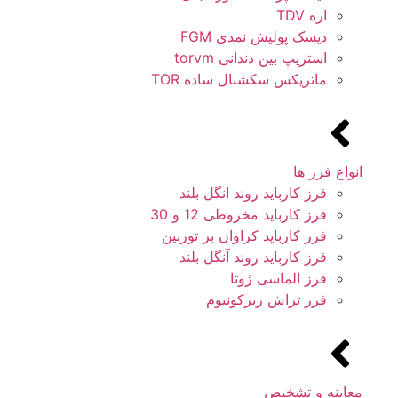
اره TDV
دیسک پولیش نمدی FGM
استریپ بین دندانی torvm
ماتریکس سکشنال ساده TOR
انواع فرز ها
فرز کارباید روند انگل بلند
فرز کارباید مخروطی 12 و 30
فرز کارباید کراوان بر توربین
فرز کارباید روند آنگل بلند
فرز الماسی ژوتا
فرز تراش زیرکونیوم
معاینه و تشخیص