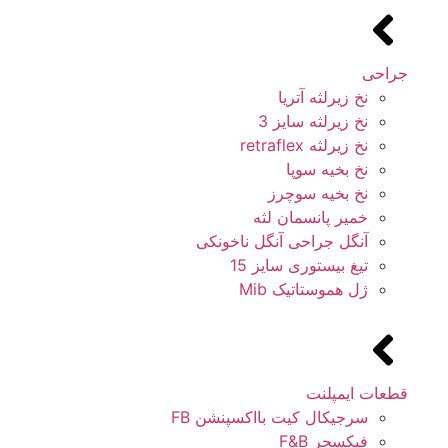
جراحی
نخ زیرلثه آتریا
نخ زیرلثه سایز 3
نخ زیرلثه retraflex
نخ بخیه سوپا
نخ بخیه سوچرز
خمیر پانسمان لثه
آنگل جراحی آنگل ناخونکی
تیغ بیستوری سایز 15
ژل هموستاتیک Mib
قطعات ایمپلنت
سرجیکال کیت بااکسپنشن FB
فیکسچر F&B