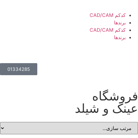
کدکم CAD/CAM
برندها
کدکم CAD/CAM
برندها
01334285
روشگاه
ینک و شیلد