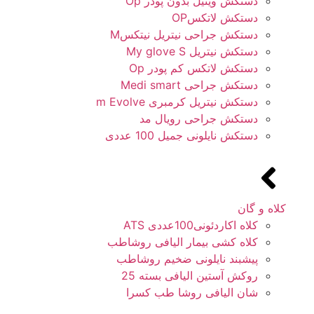
دستکش وینیل بدون پودر Op
دستکش لاتکسOP
دستکش جراحی نیتریل نیتکسM
دستکش نیتریل My glove S
دستکش لاتکس کم پودر Op
دستکش جراحی Medi smart
دستکش نیتریل کرمبری m Evolve
دستکش جراحی رویال مد
دستکش نایلونی جمیل 100 عددی
کلاه و گان
کلاه اکاردئونی100عددی ATS
کلاه کشی بیمار الیافی روشاطب
پیشبند نایلونی ضخیم روشاطب
روکش آستین الیافی بسته 25
شان الیافی روشا طب کسرا