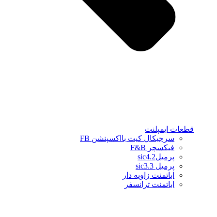
قطعات ایمپلنت
سرجیکال کیت بااکسپنشن FB
فیکسچر F&B
پرمیلsic4.2
پرمیل sic3.3
اباتمنت زاویه دار
اباتمنت ترانسفر