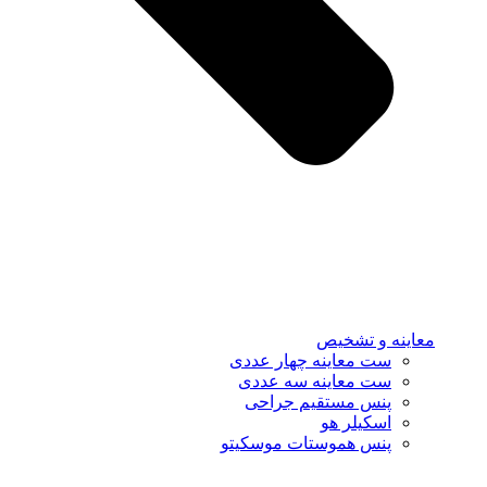
معاینه و تشخیص
ست معاینه چهار عددی
ست معاینه سه عددی
پنس مستقیم جراحی
اسکیلر هو
پنس هموستات موسکیتو