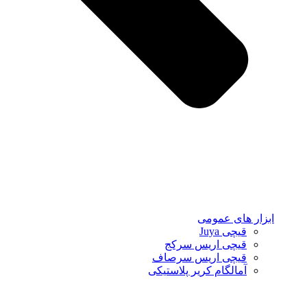
ابزار های عمومی
قیچی Juya
قیچی اریس سرکج
قیچی اریس سرصاف
آمالگام کریر پلاستیکی