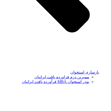
بازسازی استخوان
ممبرین درم فراورده بافت ایرانیان
پودر استخوان MBA فرآورده بافت ایرانیان