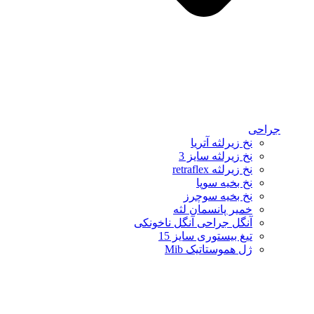
جراحی
نخ زیرلثه آتریا
نخ زیرلثه سایز 3
نخ زیرلثه retraflex
نخ بخیه سوپا
نخ بخیه سوچرز
خمیر پانسمان لثه
آنگل جراحی آنگل ناخونکی
تیغ بیستوری سایز 15
ژل هموستاتیک Mib