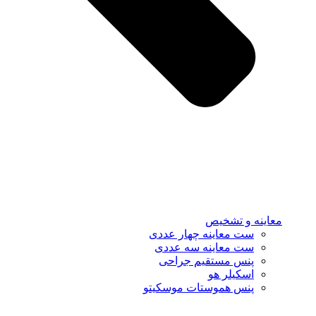
معاینه و تشخیص
ست معاینه چهار عددی
ست معاینه سه عددی
پنس مستقیم جراحی
اسکیلر هو
پنس هموستات موسکیتو