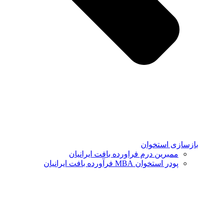
بازسازی استخوان
ممبرین درم فراورده بافت ایرانیان
پودر استخوان MBA فرآورده بافت ایرانیان