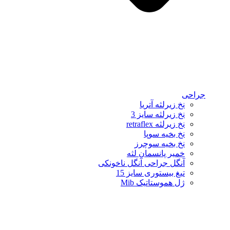
جراحی
نخ زیرلثه آتریا
نخ زیرلثه سایز 3
نخ زیرلثه retraflex
نخ بخیه سوپا
نخ بخیه سوچرز
خمیر پانسمان لثه
آنگل جراحی آنگل ناخونکی
تیغ بیستوری سایز 15
ژل هموستاتیک Mib