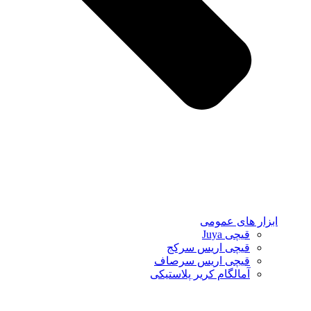
ابزار های عمومی
قیچی Juya
قیچی اریس سرکج
قیچی اریس سرصاف
آمالگام کریر پلاستیکی