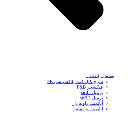
قطعات ایمپلنت
سرجیکال کیت بااکسپنشن FB
فیکسچر F&B
پرمیلsic4.2
پرمیل sic3.3
اباتمنت زاویه دار
اباتمنت ترانسفر