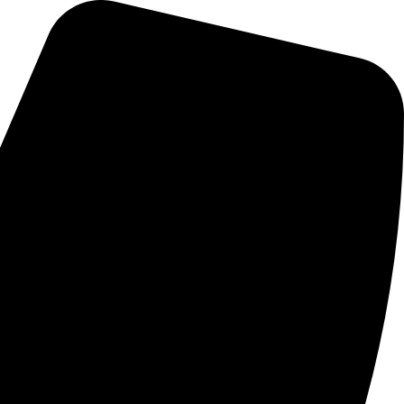
رش
ه
حتوا