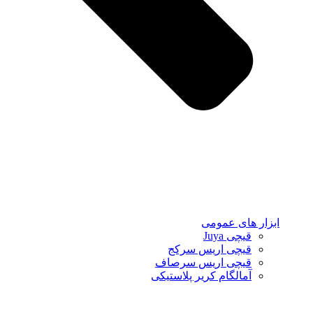
ابزار های عمومی
قیچی Juya
قیچی اریس سرکج
قیچی اریس سرصاف
آمالگام کریر پلاستیکی