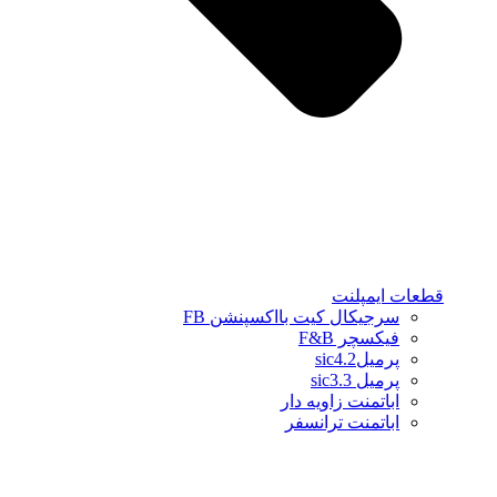
قطعات ایمپلنت
سرجیکال کیت بااکسپنشن FB
فیکسچر F&B
پرمیلsic4.2
پرمیل sic3.3
اباتمنت زاویه دار
اباتمنت ترانسفر