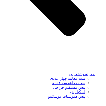
معاینه و تشخیص
ست معاینه چهار عددی
ست معاینه سه عددی
پنس مستقیم جراحی
اسکیلر هو
پنس هموستات موسکیتو