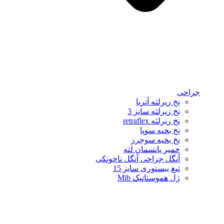
جراحی
نخ زیرلثه آتریا
نخ زیرلثه سایز 3
نخ زیرلثه retraflex
نخ بخیه سوپا
نخ بخیه سوچرز
خمیر پانسمان لثه
آنگل جراحی آنگل ناخونکی
تیغ بیستوری سایز 15
ژل هموستاتیک Mib