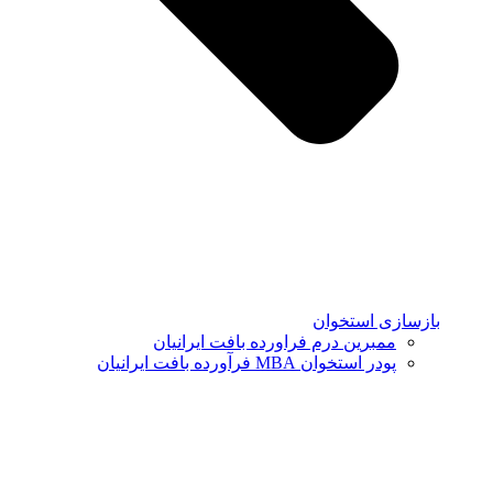
بازسازی استخوان
ممبرین درم فراورده بافت ایرانیان
پودر استخوان MBA فرآورده بافت ایرانیان