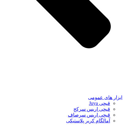
ابزار های عمومی
قیچی Juya
قیچی اریس سرکج
قیچی اریس سرصاف
آمالگام کریر پلاستیکی