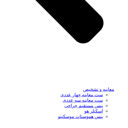
معاینه و تشخیص
ست معاینه چهار عددی
ست معاینه سه عددی
پنس مستقیم جراحی
اسکیلر هو
پنس هموستات موسکیتو