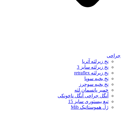
جراحی
نخ زیرلثه آتریا
نخ زیرلثه سایز 3
نخ زیرلثه retraflex
نخ بخیه سوپا
نخ بخیه سوچرز
خمیر پانسمان لثه
آنگل جراحی آنگل ناخونکی
تیغ بیستوری سایز 15
ژل هموستاتیک Mib