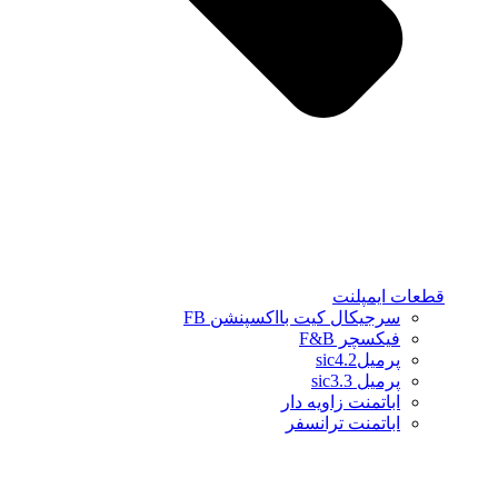
قطعات ایمپلنت
سرجیکال کیت بااکسپنشن FB
فیکسچر F&B
پرمیلsic4.2
پرمیل sic3.3
اباتمنت زاویه دار
اباتمنت ترانسفر