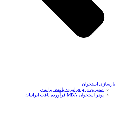
بازسازی استخوان
ممبرین درم فراورده بافت ایرانیان
پودر استخوان MBA فرآورده بافت ایرانیان