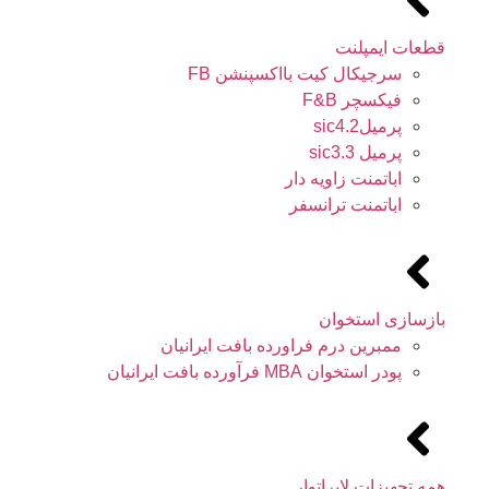
قطعات ایمپلنت
سرجیکال کیت بااکسپنشن FB
فیکسچر F&B
پرمیلsic4.2
پرمیل sic3.3
اباتمنت زاویه دار
اباتمنت ترانسفر
بازسازی استخوان
ممبرین درم فراورده بافت ایرانیان
پودر استخوان MBA فرآورده بافت ایرانیان
همه تجهیزات لابراتوار