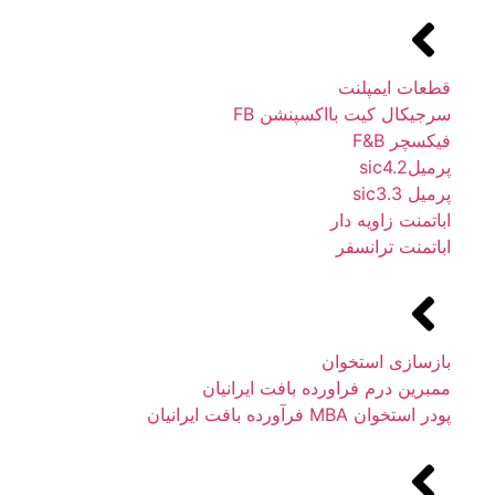
قطعات ایمپلنت
سرجیکال کیت بااکسپنشن FB
فیکسچر F&B
پرمیلsic4.2
پرمیل sic3.3
اباتمنت زاویه دار
اباتمنت ترانسفر
بازسازی استخوان
ممبرین درم فراورده بافت ایرانیان
پودر استخوان MBA فرآورده بافت ایرانیان