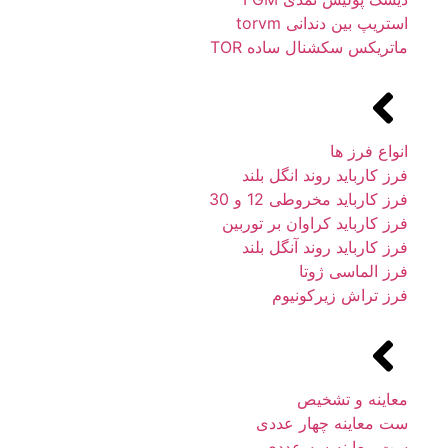
استریپ بین دندانی torvm
ماتریکس سکشنال ساده TOR
انواع فرز ها
فرز کارباید روند انگل بلند
فرز کارباید مخروطی 12 و 30
فرز کارباید کراوان بر توربین
فرز کارباید روند آنگل بلند
فرز الماسی ژوتا
فرز تراش زیرکونیوم
معاینه و تشخیص
ست معاینه چهار عددی
ست معاینه سه عددی